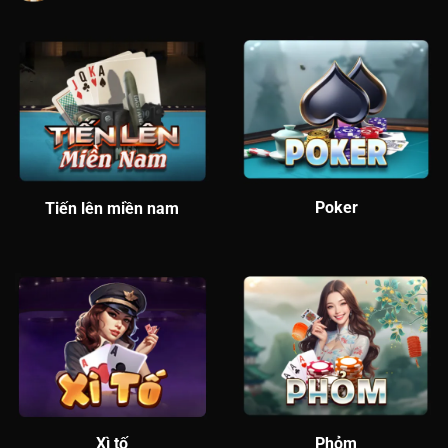
Poker
Tiến lên miền nam
Xì tố
Phỏm