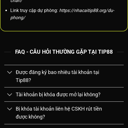
chan/
Link truy cập dự phòng:
https://nhacaitip88.org/du-
phong/
FAQ - CÂU HỎI THƯỜNG GẶP TẠI TIP88
Được đăng ký bao nhiêu tài khoản tại
Tip88?
Tài khoản bị khóa được mở lại không?
Bị khóa tài khoản liên hệ CSKH rút tiền
được không?