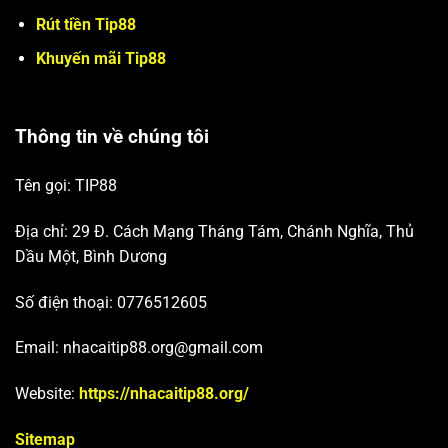
Rút tiền Tip88
Khuyến mãi Tip88
Thông tin về chúng tôi
Tên gọi: TIP88
Địa chỉ:
29 Đ. Cách Mạng Tháng Tám, Chánh Nghĩa, Thủ
Dầu Một, Bình Dương
Số điện thoại:
0776512605
Email:
nhacaitip88.org@gmail.com
Website:
https://nhacaitip88.org/
Sitemap