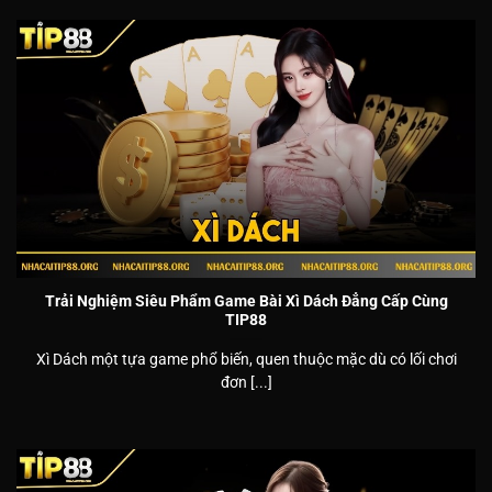
Trải Nghiệm Siêu Phẩm Game Bài Xì Dách Đẳng Cấp Cùng
TIP88
Xì Dách một tựa game phổ biến, quen thuộc mặc dù có lối chơi
đơn [...]