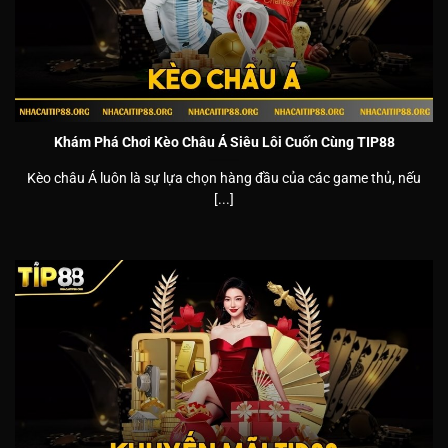
Khám Phá Chơi Kèo Châu Á Siêu Lôi Cuốn Cùng TIP88
Kèo châu Á luôn là sự lựa chọn hàng đầu của các game thủ, nếu
[...]