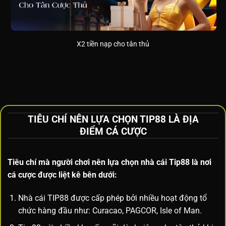
X2 tiền nạp cho tân thủ
TIÊU CHÍ NÊN LỰA CHỌN TIP88 LÀ ĐỊA
ĐIỂM CÁ CƯỢC
Tiêu chí mà người chơi nên lựa chọn nhà cái Tip88 là nơi
cá cược được liệt kê bên dưới:
Nhà cái TIP88 được cấp phép bởi nhiều hoạt động tổ
chức hàng đầu như: Curacao, PAGCOR, Isle of Man.