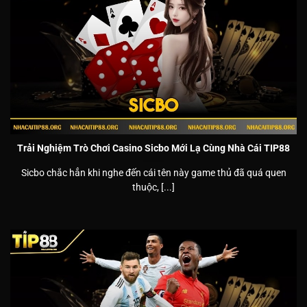
Trải Nghiệm Trò Chơi Casino Sicbo Mới Lạ Cùng Nhà Cái TIP88
Sicbo chắc hẳn khi nghe đến cái tên này game thủ đã quá quen
thuộc, [...]