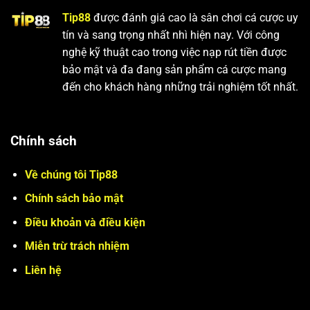
Tip88
được đánh giá cao là sân chơi cá cược uy
tín và sang trọng nhất nhì hiện nay. Với công
nghệ kỹ thuật cao trong việc nạp rút tiền được
bảo mật và đa đang sản phẩm cá cược mang
đến cho khách hàng những trải nghiệm tốt nhất.
Chính sách
Về chúng tôi Tip88
Chính sách bảo mật
Điều khoản và điều kiện
Miễn trừ trách nhiệm
Liên hệ