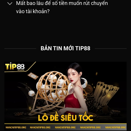
Mất bao lâu để số tiền muốn rút chuyển
vào tài khoản?
BẢN TIN MỚI TIP88