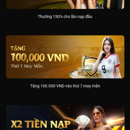
Thưởng 150% cho lần nạp đầu
Tặng 100.000 VND vào thứ 7 may mắn