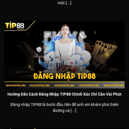
một [...]
Hướng Dẫn Cách Đăng Nhập TIP88 Chính Xác Chỉ Cần Vài Phút
Đăng nhập TIP88 là bước đầu tiên để anh em khám phá thiên
đường cá [...]