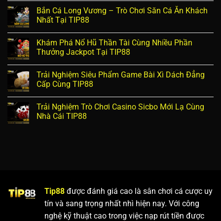
có
Bắn Cá Long Vương – Trò Chơi Săn Cá Ăn Khách
bình
luận
Nhất Tại TIP88
ở
Khám
Không
Phá
có
Khám Phá Nổ Hũ Thần Tài Cùng Nhiều Phần
Chiến
bình
Thuật
luận
Thưởng Jackpot Tại TIP88
Chơi
ở
Lô
Bắn
Không
Đề
Cá
có
Trải Nghiệm Siêu Phẩm Game Bài Xì Dách Đẳng
Siêu
Long
bình
Tốc
Vương
luận
Cấp Cùng TIP88
Tại
–
ở
TIP88
Trò
Khám
Không
Từ
Chơi
Phá
có
Trải Nghiệm Trò Chơi Casino Sicbo Mới Lạ Cùng
Các
Săn
Nổ
bình
Cao
Cá
Hũ
luận
Nhà Cái TIP88
Thủ
Ăn
Thần
ở
Khách
Tài
Trải
Không
Nhất
Cùng
Nghiệm
có
Tại
Nhiều
Siêu
bình
TIP88
Phần
Phẩm
luận
Thưởng
Game
ở
Jackpot
Bài
Trải
Tại
Xì
Nghiệm
TIP88
Dách
Trò
Đẳng
Chơi
Cấp
Casino
Tip88
được đánh giá cao là sân chơi cá cược uy
Cùng
Sicbo
TIP88
Mới
tín và sang trọng nhất nhì hiện nay. Với công
Lạ
Cùng
nghệ kỹ thuật cao trong việc nạp rút tiền được
Nhà