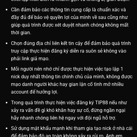
Cần đảm bảo các thông tin cung cấp là chuẩn xác và
đầy đủ để bảo vệ quyền lợi của mình về sau cũng như
giúp quá trình được xét duyệt nhanh chóng không mất
thời gian.
Chọn đúng địa chỉ liên kết tin cậy để đảm bảo quá trình
truy cập thực hiện đăng ký diễn ra suôn sẻ không vào
phải link giả mạo.
Mỗi người nên nhớ chỉ được thực hiện việc tạo lập 1
nick duy nhất thông tin chính chủ của mình, không được
mạo danh người khác hay gian lận cố tình mở nhiều
account để hưởng lợi.
Trong quá trình thực hiện việc
đăng ký TIP88
nếu như
xảy ra vấn đề gì khó khăn hay sự cố, đừng ngần ngại
hãy nhanh chóng liên hệ ngay với đội ngũ hỗ trợ.
Sử dụng mật khẩu mạnh khi tham gia tạo nick ở nhà cái
để đảm bảo độ an toàn không xảy ra rủi ro. Anh em