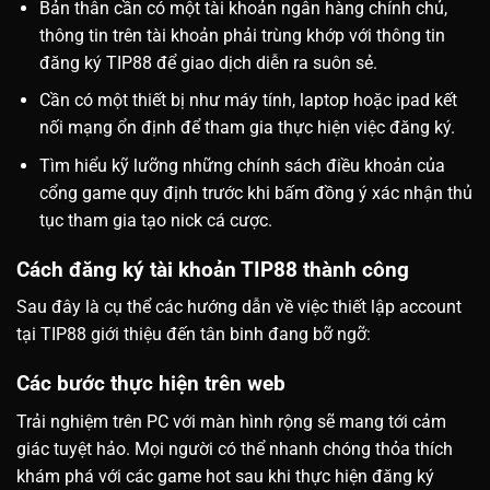
Bản thân cần có một tài khoản ngân hàng chính chủ,
thông tin trên tài khoản phải trùng khớp với thông tin
đăng ký TIP88
để giao dịch diễn ra suôn sẻ.
Cần có một thiết bị như máy tính, laptop hoặc ipad kết
nối mạng ổn định để tham gia thực hiện việc đăng ký.
Tìm hiểu kỹ lưỡng những chính sách điều khoản của
cổng game quy định trước khi bấm đồng ý xác nhận thủ
tục tham gia tạo nick cá cược.
Cách đăng ký tài khoản TIP88 thành công
Sau đây là cụ thể các hướng dẫn về việc thiết lập account
tại TIP88 giới thiệu đến tân binh đang bỡ ngỡ:
Các bước thực hiện trên web
Trải nghiệm trên PC với màn hình rộng sẽ mang tới cảm
giác tuyệt hảo. Mọi người có thể nhanh chóng thỏa thích
khám phá với các game hot sau khi thực hiện
đăng ký