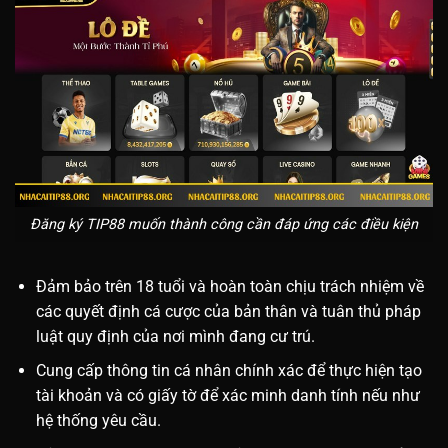
Đăng ký TIP88 muốn thành công cần đáp ứng các điều kiện
Đảm bảo trên 18 tuổi và hoàn toàn chịu trách nhiệm về
các quyết định cá cược của bản thân và tuân thủ pháp
luật quy định của nơi mình đang cư trú.
Cung cấp thông tin cá nhân chính xác để thực hiện tạo
tài khoản và có giấy tờ để xác minh danh tính nếu như
hệ thống yêu cầu.