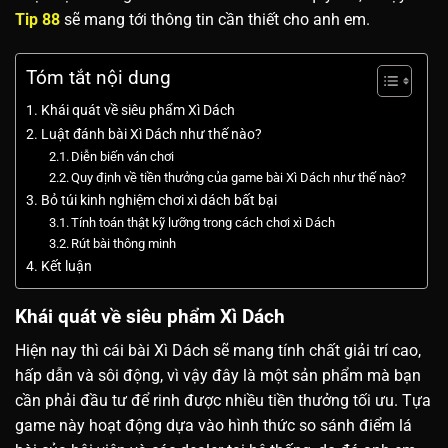
Tip 88
sẽ mang tới thông tin cần thiết cho anh em.
Tóm tắt nội dung
Khái quát về siêu phẩm Xì Dách
Luật đánh bài Xì Dách như thế nào?
Diễn biến ván chơi
Quy định về tiền thưởng của game bài Xì Dách như thế nào?
Bỏ túi kinh nghiệm chơi xì dách bất bại
Tính toán thật kỹ lưỡng trong cách chơi xì Dách
Rút bài thông minh
Kết luận
Khái quát về siêu phẩm Xì Dách
Hiện nay thì cái bài
Xì Dách
sẽ mang tính chất giải trí cao,
hấp dẫn và sôi động, vì vậy đây là một sản phẩm mà bạn
cần phải đầu tư để rinh được nhiều tiền thưởng tối ưu. Tựa
game này hoạt động dựa vào hình thức so sánh điểm lá