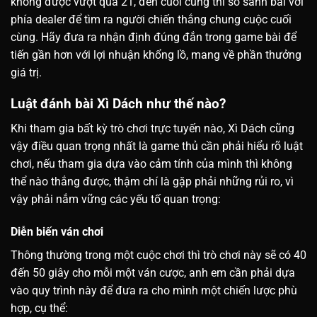
không được vượt quá 21, đến cuối cùng thì so sánh bài với
phía dealer để tìm ra người chiến thắng chung cuộc cuối
cùng. Hãy đưa ra nhận định đúng đắn trong game bài để
tiến gần hơn với lợi nhuận khổng lồ, mang về phần thưởng
giá trị.
Luật đánh bài Xì Dách như thế nào?
Khi tham gia bất kỳ trò chơi trực tuyến nào,
Xì Dách
cũng
vậy điều quan trọng nhất là game thủ cần phải hiểu rõ luật
chơi, nếu tham gia dựa vào cảm tính của mình thì không
thể nào thắng được, thậm chí là gặp phải những rủi ro, vì
vậy phải nắm vững các yếu tố quan trọng:
Diễn biến ván chơi
Thông thường trong một cuộc chơi thì trò chơi này sẽ có 40
đến 50 giây cho mỗi một ván cược, anh em cần phải dựa
vào quy trình này để đưa ra cho mình một chiến lược phù
hợp, cụ thể: