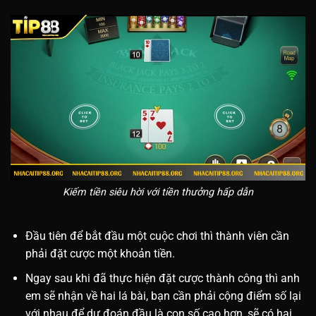
Kiếm tiền siêu hời với tiền thưởng hấp dẫn
Đầu tiên để bắt đầu một cuộc chơi thì thành viên cần
phải đặt cược một khoản tiền.
Ngay sau khi đã thực hiện đặt cược thành công thì anh
em sẽ nhận về hai lá bài, bạn cần phải cộng điểm số lại
với nhau để dự đoán đầu là con số cao hơn, sẽ có hai