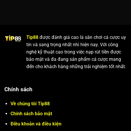
Nhất
Cùng
Nghiệm
có
Tại
Nhiều
Siêu
bình
TIP88
Phần
Phẩm
luận
Thưởng
Game
ở
Jackpot
Bài
Trải
Tại
Xì
Nghiệm
TIP88
Dách
Trò
Đẳng
Chơi
Cấp
Casino
Tip88
được đánh giá cao là sân chơi cá cược uy
Cùng
Sicbo
TIP88
Mới
tín và sang trọng nhất nhì hiện nay. Với công
Lạ
Cùng
nghệ kỹ thuật cao trong việc nạp rút tiền được
Nhà
Cái
bảo mật và đa đang sản phẩm cá cược mang
TIP88
đến cho khách hàng những trải nghiệm tốt nhất.
Chính sách
Về chúng tôi Tip88
Chính sách bảo mật
Điều khoản và điều kiện