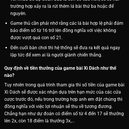
trường hợp xảy ra là rút thêm lá bài thứ ba hoặc để
nguyên.
Game thủ cần phải nhớ rằng các lá bài hợp lệ phải đảm
bảo điểm số từ 16 trở lên đồng nghĩa với việc không
được vượt quá con số 21.
Đến cuối bàn chơi thì hệ thống sẽ đưa ra kết quả ngay
lập tức để xem ai là người giành chiến thắng.
Quy định về tiền thưởng của game bài Xì Dách như thế
nào?
Tuy nhiên trong quá trình tham gia thì số tiền của game bài
Xì Dách
sẽ được xác nhận dựa trên hạn mức của các cửa
cược trước đó, nếu trong trường hợp anh em đặt chúng thì
đồng nghĩa với việc lợi nhuận sẽ thu về tương đương.
Chẳng hạn như dự đoán có điểm số từ 4 đến 17 sẽ thưởng
lên 2x, còn 18 điểm là thưởng 3x,…