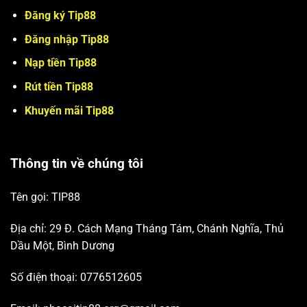
Đăng ký Tip88
Đăng nhập Tip88
Nạp tiền Tip88
Rút tiền Tip88
Khuyến mãi Tip88
Thông tin về chúng tôi
Tên gọi: TIP88
Địa chỉ:
29 Đ. Cách Mạng Tháng Tám, Chánh Nghĩa, Thủ
Dầu Một, Bình Dương
Số điện thoại:
0776512605