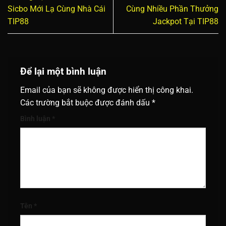
Sicbo Mới Lạ Cùng Nhà Cái
Cùng Nhiều Phần Thưởng
TIP88
Jackpot Tại TIP88
Để lại một bình luận
Email của bạn sẽ không được hiển thị công khai.
Các trường bắt buộc được đánh dấu
*
Bình luận
*
Tên
*