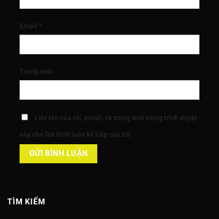
Email
*
Trang web
Lưu tên của tôi, email, và trang web trong trình duyệt
này cho lần bình luận kế tiếp của tôi.
TÌM KIẾM